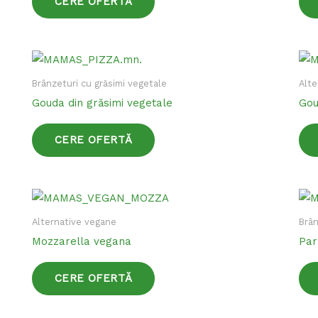
CERE OFERTĂ
variații.
Opțiunile
pot
Acest
fi
produs
Brânzeturi cu grăsimi vegetale
Alte
alese
are
Gouda din grăsimi vegetale
Gou
în
mai
pagina
multe
CERE OFERTĂ
produsului.
variații.
Opțiunile
pot
Acest
fi
produs
Alternative vegane
Brân
alese
are
Mozzarella vegana
Par
în
mai
pagina
multe
CERE OFERTĂ
produsului.
variații.
Opțiunile