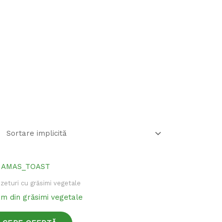
Acest
produs
zeturi cu grăsimi vegetale
are
m din grăsimi vegetale
mai
multe