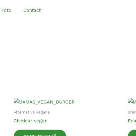
 Foto
Contact
Acest
produs
Alternative vegane
Brân
are
Cheddar vegan
Eda
mai
multe