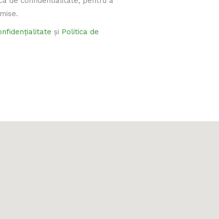
ica de confidentialitate, pentru a
mise.
onfidențialitate
și
Politica de