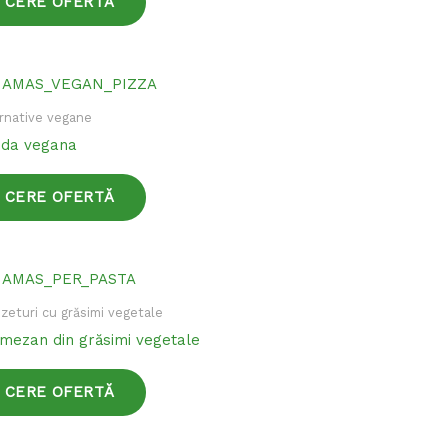
CERE OFERTĂ
variații.
Opțiunile
pot
Acest
fi
produs
rnative vegane
alese
are
da vegana
în
mai
pagina
multe
CERE OFERTĂ
produsului.
variații.
Opțiunile
pot
Acest
fi
produs
zeturi cu grăsimi vegetale
alese
are
mezan din grăsimi vegetale
în
mai
pagina
multe
CERE OFERTĂ
produsului.
variații.
Opțiunile