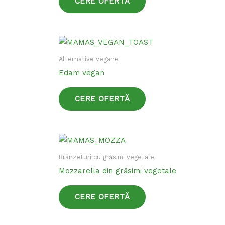
CERE OFERTĂ
variații.
Opțiunile
pot
Acest
fi
produs
Alternative vegane
alese
are
Edam vegan
în
mai
pagina
multe
CERE OFERTĂ
produsului.
variații.
Opțiunile
pot
Acest
fi
produs
Brânzeturi cu grăsimi vegetale
alese
are
Mozzarella din grăsimi vegetale
în
mai
pagina
multe
CERE OFERTĂ
produsului.
variații.
Opțiunile