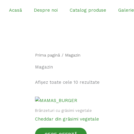
Sari
Acasă
Despre noi
Catalog produse
Galerie
peste
conținut
Prima pagină
/ Magazin
Magazin
Afișez toate cele 10 rezultate
Acest
produs
Brânzeturi cu grăsimi vegetale
are
Cheddar din grăsimi vegetale
mai
multe